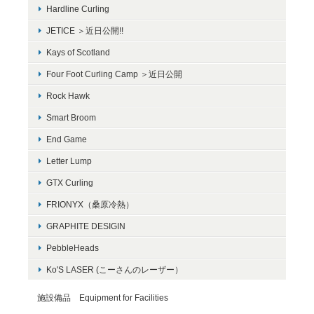
Hardline Curling
JETICE ＞近日公開!!
Kays of Scotland
Four Foot Curling Camp ＞近日公開
Rock Hawk
Smart Broom
End Game
Letter Lump
GTX Curling
FRIONYX（桑原冷熱）
GRAPHITE DESIGIN
PebbleHeads
Ko'S LASER (こーさんのレーザー）
施設備品 Equipment for Facilities