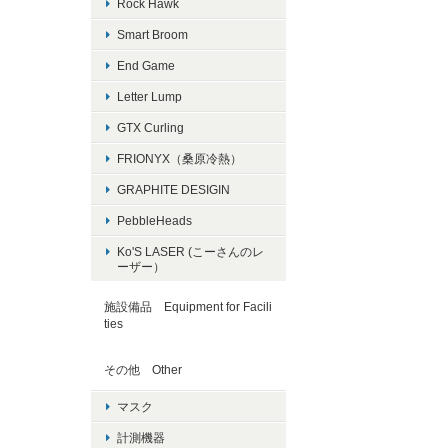
Rock Hawk
Smart Broom
End Game
Letter Lump
GTX Curling
FRIONYX（桑原冷熱）
GRAPHITE DESIGIN
PebbleHeads
Ko'S LASER (こーさんのレ
ーザー）
施設備品 Equipment for Facili
ties
その他 Other
マスク
計測機器