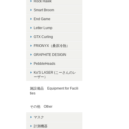
Rock Hawk
Smart Broom
End Game
Letter Lump
GTX Curling
FRIONYX（桑原冷熱）
GRAPHITE DESIGIN
PebbleHeads
Ko'S LASER (こーさんのレ
ーザー）
施設備品 Equipment for Facili
ties
その他 Other
マスク
計測機器