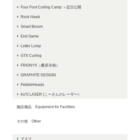
Four Foot Curling Camp ＞近日公開
Rock Hawk
Smart Broom
End Game
Letter Lump
GTX Curling
FRIONYX（桑原冷熱）
GRAPHITE DESIGIN
PebbleHeads
Ko'S LASER (こーさんのレーザー）
施設備品 Equipment for Facilities
その他 Other
マスク