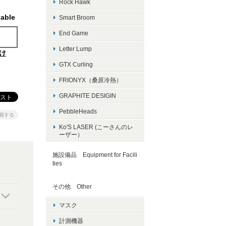
Rock Hawk
lable
Smart Broom
End Game
Letter Lump
け
GTX Curling
FRIONYX（桑原冷熱）
GRAPHITE DESIGIN
PebbleHeads
報する
Ko'S LASER (こーさんのレ
ーザー）
施設備品 Equipment for Facili
ties
その他 Other
マスク
計測機器