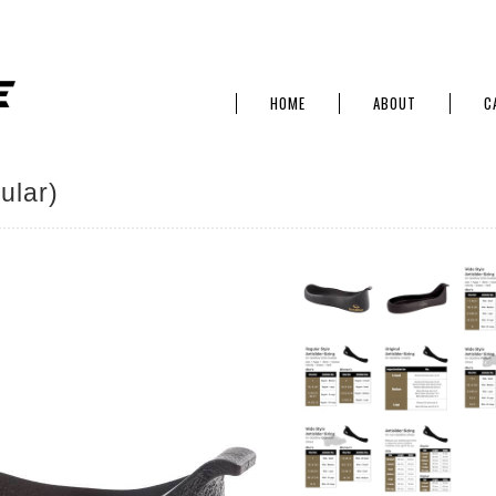
HOME
ABOUT
C
ar)