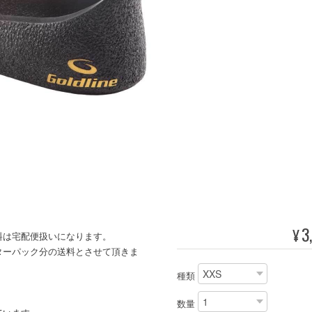
3
¥
料は宅配便扱いになります。
ターパック分の送料とさせて頂きま
種類
数量