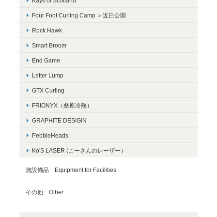
Kays of Scotland
Four Foot Curling Camp ＞近日公開
Rock Hawk
Smart Broom
End Game
Letter Lump
GTX Curling
FRIONYX（桑原冷熱）
GRAPHITE DESIGIN
PebbleHeads
Ko'S LASER (こーさんのレーザー）
施設備品 Equipment for Facilities
その他 Other