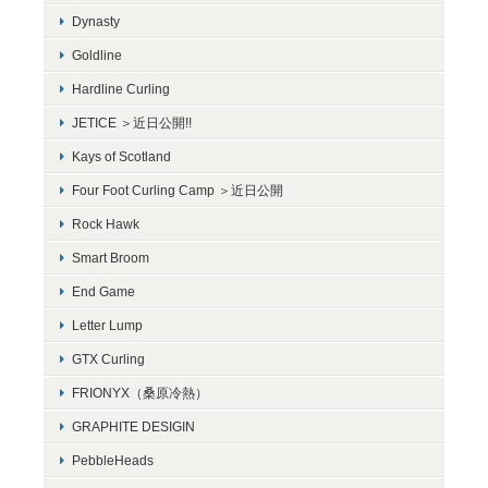
Dynasty
Goldline
Hardline Curling
JETICE ＞近日公開!!
Kays of Scotland
Four Foot Curling Camp ＞近日公開
Rock Hawk
Smart Broom
End Game
Letter Lump
GTX Curling
FRIONYX（桑原冷熱）
GRAPHITE DESIGIN
PebbleHeads