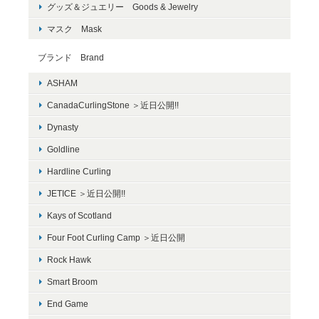
グッズ＆ジュエリー Goods & Jewelry
マスク Mask
ブランド Brand
ASHAM
CanadaCurlingStone ＞近日公開!!
Dynasty
Goldline
Hardline Curling
JETICE ＞近日公開!!
Kays of Scotland
Four Foot Curling Camp ＞近日公開
Rock Hawk
Smart Broom
End Game