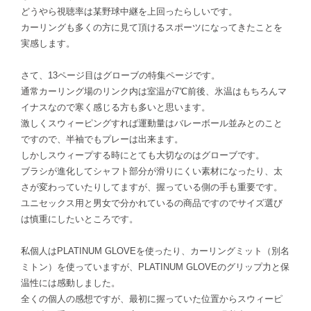
どうやら視聴率は某野球中継を上回ったらしいです。
カーリングも多くの方に見て頂けるスポーツになってきたことを
実感します。
さて、13ページ目はグローブの特集ページです。
通常カーリング場のリンク内は室温が7℃前後、氷温はもちろんマ
イナスなので寒く感じる方も多いと思います。
激しくスウィーピングすれば運動量はバレーボール並みとのこと
ですので、半袖でもプレーは出来ます。
しかしスウィープする時にとても大切なのはグローブです。
ブラシが進化してシャフト部分が滑りにくい素材になったり、太
さが変わっていたりしてますが、握っている側の手も重要です。
ユニセックス用と男女で分かれているの商品ですのでサイズ選び
は慎重にしたいところです。
私個人はPLATINUM GLOVEを使ったり、カーリングミット（別名
ミトン）を使っていますが、PLATINUM GLOVEのグリップ力と保
温性には感動しました。
全くの個人の感想ですが、最初に握っていた位置からスウィーピ