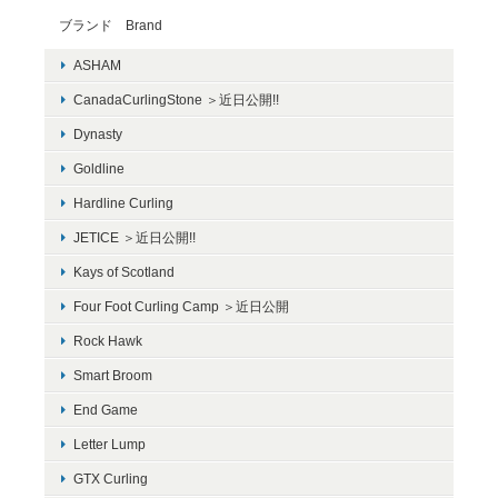
ブランド Brand
ASHAM
CanadaCurlingStone ＞近日公開!!
Dynasty
Goldline
Hardline Curling
JETICE ＞近日公開!!
Kays of Scotland
Four Foot Curling Camp ＞近日公開
Rock Hawk
Smart Broom
End Game
Letter Lump
GTX Curling