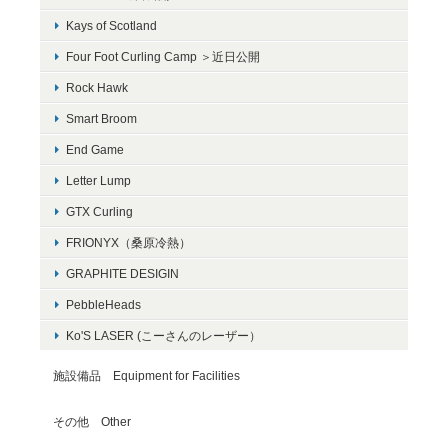
Kays of Scotland
Four Foot Curling Camp ＞近日公開
Rock Hawk
Smart Broom
End Game
Letter Lump
GTX Curling
FRIONYX（桑原冷熱）
GRAPHITE DESIGIN
PebbleHeads
Ko'S LASER (こーさんのレーザー）
施設備品 Equipment for Facilities
その他 Other