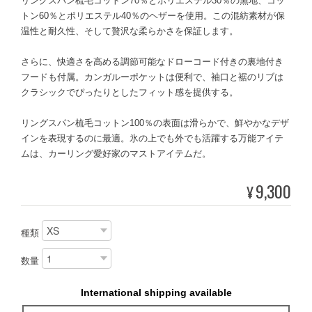
リングスパン梳毛コットン70％とポリエステル30％の無地、コッ
トン60％とポリエステル40％のヘザーを使用。この混紡素材が保
温性と耐久性、そして贅沢な柔らかさを保証します。
さらに、快適さを高める調節可能なドローコード付きの裏地付き
フードも付属。カンガルーポケットは便利で、袖口と裾のリブは
クラシックでぴったりとしたフィット感を提供する。
リングスパン梳毛コットン100％の表面は滑らかで、鮮やかなデザ
インを表現するのに最適。氷の上でも外でも活躍する万能アイテ
ムは、カーリング愛好家のマストアイテムだ。
9,300
¥
種類
数量
International shipping available